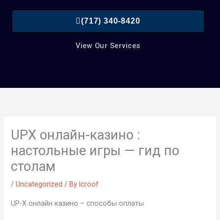
(717) 340-8420
View Our Services
UPX онлайн-казино :
настольные игры — гид по
столам
/
Uncategorized
/ By
lcroof
UP-X онлайн казино – способы оплаты