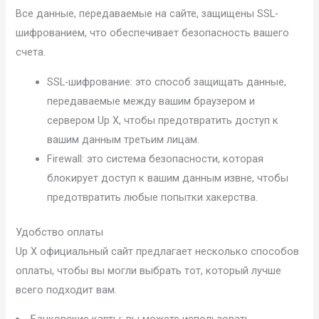
Все данные, передаваемые на сайте, защищены SSL-
шифрованием, что обеспечивает безопасность вашего
счета.
SSL-шифрование: это способ защищать данные,
передаваемые между вашим браузером и
сервером Up X, чтобы предотвратить доступ к
вашим данным третьим лицам.
Firewall: это система безопасности, которая
блокирует доступ к вашим данным извне, чтобы
предотвратить любые попытки хакерства.
Удобство оплаты
Up X официальный сайт предлагает несколько способов
оплаты, чтобы вы могли выбрать тот, который лучше
всего подходит вам.