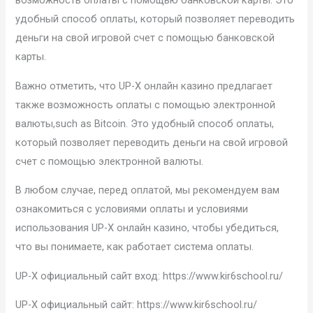
возможность оплаты с помощью банковской карты. Это
удобный способ оплаты, который позволяет переводить
деньги на свой игровой счет с помощью банковской
карты.
Важно отметить, что UP-X онлайн казино предлагает
также возможность оплаты с помощью электронной
валюты,such as Bitcoin. Это удобный способ оплаты,
который позволяет переводить деньги на свой игровой
счет с помощью электронной валюты.
В любом случае, перед оплатой, мы рекомендуем вам
ознакомиться с условиями оплаты и условиями
использования UP-X онлайн казино, чтобы убедиться,
что вы понимаете, как работает система оплаты.
UP-X официальный сайт вход: https://www.kir6school.ru/
UP-X официальный сайт: https://www.kir6school.ru/