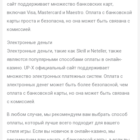
сайт поддерживает множество банковских карт,
включая Visa, Mastercard и Maestro. Оплата с банковской
карты проста и безопасна, но она может быть связана с
комиссией.
Электронные деньги
Электронные деньги, такие как Skrill и Neteller, также
являются популярными способами оплаты в онлайн-
казино. UP-X официальный сайт поддерживает
множество электронных платежных систем. Оплата с
электронных денег может быть более безопасной, чем
оплата с банковской карты, но она может быть связана
с комиссией.
В любом случае, мы рекомендуем вам выбрать способ
оплаты, который лучше всего подходит для вашего
стиля игры. Если вы новичок в онлайн-казино, мы
рекомендуем вам начать с банковской карты, а если вы